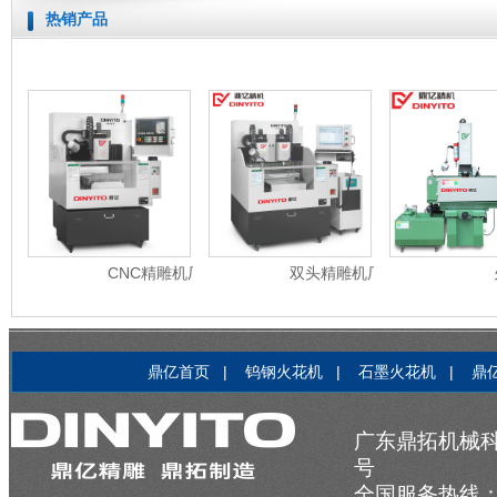
热销产品
CNC精雕机厂
双头精雕机厂
鼎亿首页
|
钨钢火花机
|
石墨火花机
|
鼎
广东鼎拓机械科
号
全国服务热线：137