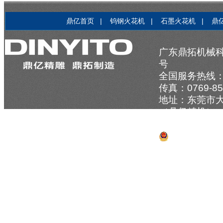
鼎亿首页
|
钨钢火花机
|
石墨火花机
|
鼎
广东鼎拓机械科
号
全国服务热线：137
传真：0769-856
地址：东莞市大
（鼎亿精机）
技术支持：
牛
粤公网安备 44