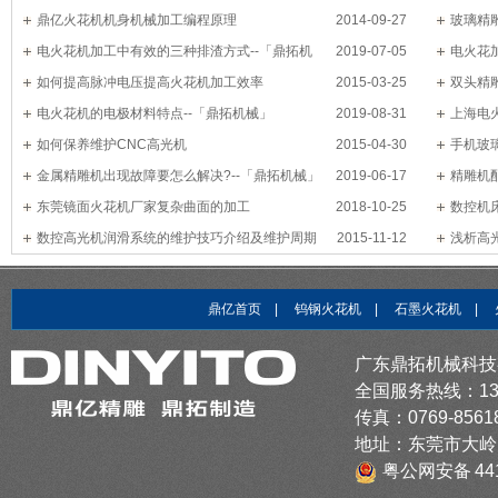
鼎亿火花机机身机械加工编程原理
2014-09-27
玻璃精
电火花机加工中有效的三种排渣方式--「鼎拓机
2019-07-05
电火花
械」
如何提高脉冲电压提高火花机加工效率
2015-03-25
双头精
电火花机的电极材料特点--「鼎拓机械」
2019-08-31
上海电
如何保养维护CNC高光机
2015-04-30
些？
手机玻
金属精雕机出现故障要怎么解决?--「鼎拓机械」
2019-06-17
精雕机
东莞镜面火花机厂家复杂曲面的加工
2018-10-25
数控机
数控高光机润滑系统的维护技巧介绍及维护周期
2015-11-12
浅析高
鼎亿首页
|
钨钢火花机
|
石墨火花机
|
广东鼎拓机械科技
全国服务热线：1379
传真：0769-8561
地址：东莞市大岭
粤公网安备 441