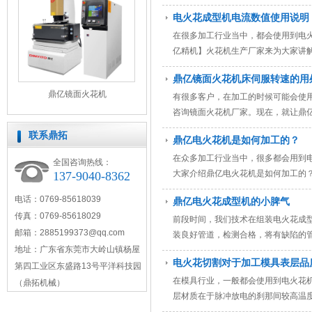
电火花成型机电流数值使用说明
在很多加工行业当中，都会使用到电
亿精机】火花机生产厂家来为大家讲
鼎亿镜面火花机床伺服转速的用
鼎亿镜面火花机
有很多客户，在加工的时候可能会使
咨询镜面火花机厂家。现在，就让鼎
运用，就能够让机床发挥最好的效果
联系鼎拓
鼎亿电火花机是如何加工的？
在众多加工行业当中，很多都会用到
全国咨询热线：
大家介绍鼎亿电火花机是如何加工的
137-9040-8362
电话：0769-85618039
鼎亿电火花成型机的小脾气
传真：0769-85618029
前段时间，我们技术在组装电火花成型
邮箱：
2885199373@qq.com
装良好管道，检测合格，将有缺陷的
地址：广东省东莞市大岭山镇杨屋
电火花切割对于加工模具表层品
第四工业区东盛路13号平洋科技园
在模具行业，一般都会使用到电火花
（鼎拓机械）
层材质在于脉冲放电的刹那间较高温
留出来。金属层的颗粒很小，具有很