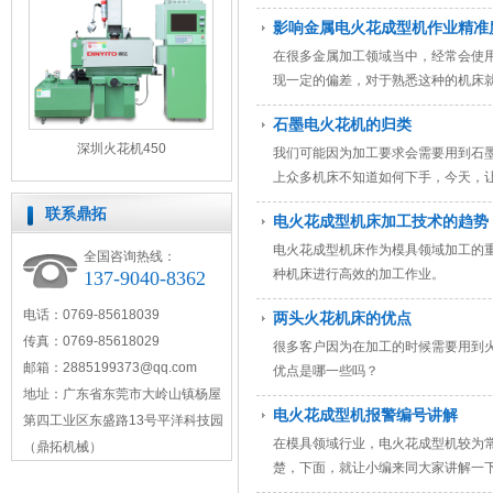
影响金属电火花成型机作业精准
在很多金属加工领域当中，经常会使
现一定的偏差，对于熟悉这种的机床
机多年老师傅来简单为大家讲解一些
石墨电火花机的归类
深圳火花机450
我们可能因为加工要求会需要用到石
上众多机床不知道如何下手，今天，
联系鼎拓
电火花成型机床加工技术的趋势
电火花成型机床作为模具领域加工的
全国咨询热线：
种机床进行高效的加工作业。
137-9040-8362
电话：0769-85618039
两头火花机床的优点
传真：0769-85618029
很多客户因为在加工的时候需要用到
邮箱：
2885199373@qq.com
优点是哪一些吗？
地址：广东省东莞市大岭山镇杨屋
电火花成型机报警编号讲解
第四工业区东盛路13号平洋科技园
在模具领域行业，电火花成型机较为
（鼎拓机械）
楚，下面，就让小编来同大家讲解一